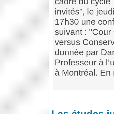
cadre du cycle
invités", le je
17h30 une confé
suivant : "Cou
versus Conserv
donnée par Dan
Professeur à l’
à Montréal. En mi
Les études j