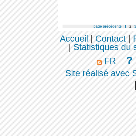
page précédente
|
1
|
2
|
Accueil
|
Contact
|
|
Statistiques du s
?
FR
Site réalisé avec 