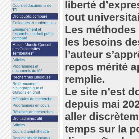
liberté d’expr
Cours et documents de
TD
tout universitai
Droit public comparé
Colloques et conférences
Les méthodes d
Enseignement et
recherche en droit public
comparé
les besoins de
Master "Juriste Conseil
des Collectivités
l’auteur s’appr
Territoriales"
Articles
repos mérité a
Programmes et
documents du M2
remplie.
Recherches juridiques
Référencement
Le site n’est d
bibliographique et
citations en droit
Méthodes de recherche
depuis mai 20
Programmes en cours
Résultats de recherches
aller discrète
Droit administratif
Articles
temps sur la p
Cours d’amphithéâtre
Documents de travaux