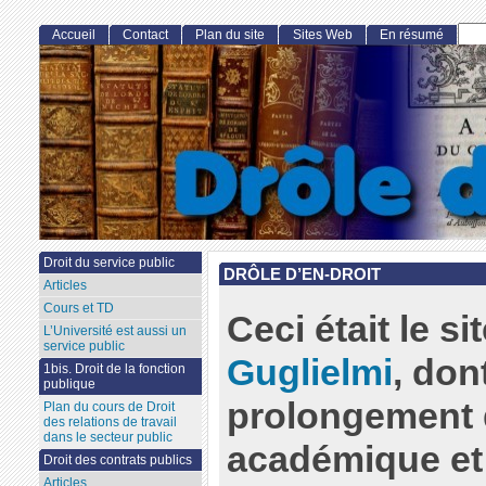
Accueil
Contact
Plan du site
Sites Web
En résumé
Droit du service public
DRÔLE D’EN-DROIT
Articles
Cours et TD
Ceci était le s
L’Université est aussi un
service public
Guglielmi
, dont
1bis. Droit de la fonction
publique
prolongement d
Plan du cours de Droit
des relations de travail
dans le secteur public
académique et 
Droit des contrats publics
Articles