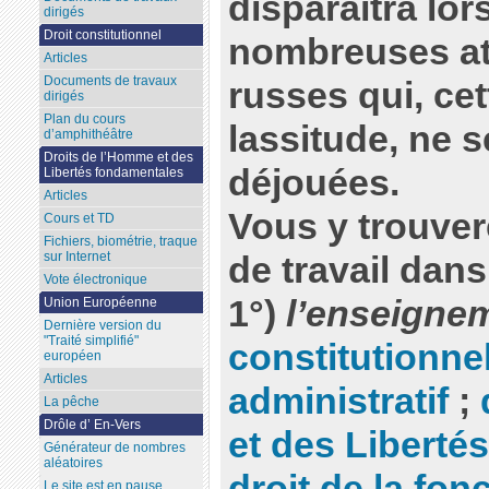
disparaîtra lor
dirigés
Droit constitutionnel
nombreuses at
Articles
Documents de travaux
russes qui, cet
dirigés
Plan du cours
lassitude, ne s
d’amphithéâtre
Droits de l’Homme et des
déjouées.
Libertés fondamentales
Articles
Vous y trouve
Cours et TD
Fichiers, biométrie, traque
sur Internet
de travail dan
Vote électronique
1°)
l’enseignem
Union Européenne
Dernière version du
"Traité simplifié"
constitutionne
européen
Articles
administratif
;
La pêche
Drôle d’ En-Vers
et des Liberté
Générateur de nombres
aléatoires
droit de la fon
Le site est en pause