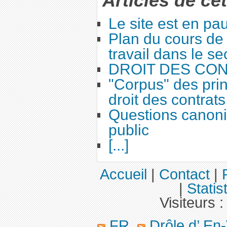
Articles de ce
Le site est en pa
Plan du cours de 
travail dans le se
DROIT DES CO
"Corpus" des prin
droit des contrats
Questions canoni
public
[...]
Accueil
|
Contact
|
|
Statis
Visiteurs 
FR
Drôle d’ En