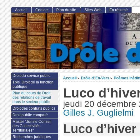
Accueil
Contact
Plan du site
Sites Web
En résumé
Droit du service public
Accueil
Drôle d’ En-Vers
Poèmes inédit
>
>
1bis. Droit de la fonction
publique
Luco d’hive
Plan du cours de Droit
des relations de travail
jeudi 20 décembre
dans le secteur public
Droit des contrats publics
Gilles J. Guglielmi
Droit public comparé
Master "Juriste Conseil
Luco d’hiver
des Collectivités
Territoriales"
Recherches juridiques