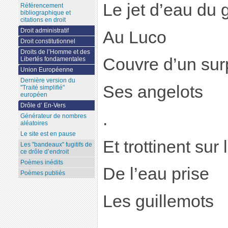
Le jet d’eau du 
Référencement
bibliographique et
citations en droit
Droit administratif
Au Luco
Droit constitutionnel
Droits de l’Homme et des
Couvre d’un surp
Libertés fondamentales
Union Européenne
Dernière version du
Ses angelots
"Traité simplifié"
européen
Drôle d’ En-Vers
.
Générateur de nombres
aléatoires
Le site est en pause
Et trottinent sur
Les "bandeaux" fugitifs de
ce drôle d’endroit
Poèmes inédits
De l’eau prise
Poèmes publiés
Les guillemots