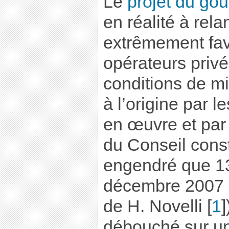
Le
projet du go
en réalité à rel
extrêmement fav
opérateurs privé
conditions de m
à l’origine par l
en œuvre et par 
du Conseil const
engendré que 130
décembre 2007 s
de H. Novelli
[
1
]
débouché sur u