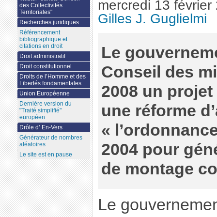
mercredi 13 février
des Collectivités
Territoriales"
Gilles J. Guglielmi
Recherches juridiques
Référencement
bibliographique et
citations en droit
Le gouverneme
Droit administratif
Conseil des min
Droit constitutionnel
Droits de l’Homme et des
Libertés fondamentales
2008 un projet
Union Européenne
Dernière version du
une réforme d
"Traité simplifié"
européen
« l’ordonnance
Drôle d’ En-Vers
Générateur de nombres
2004 pour géné
aléatoires
Le site est en pause
de montage con
Le gouvernement