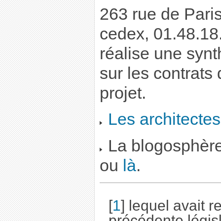
263 rue de Pari
cedex, 01.48.18
réalise une syn
sur les contrats
projet.
Les architectes
La blogosphèr
ou
là
.
[
1
]
lequel avait re
précédente légis