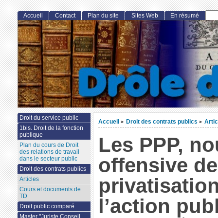
Accueil
Contact
Plan du site
Sites Web
En résumé
Droit du service public
Accueil
Droit des contrats publics
Arti
>
>
1bis. Droit de la fonction
publique
Les PPP, no
Plan du cours de Droit
des relations de travail
offensive de
dans le secteur public
Droit des contrats publics
privatisatio
Articles
Cours et documents de
TD
l’action pub
Droit public comparé
Master "Juriste Conseil