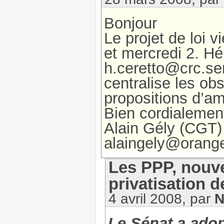
Bonjour
Le projet de loi 
et mercredi 2. Hé
h.ceretto@crc.sen
centralise les ob
propositions d’
Bien cordialemen
Alain Gély (CGT)
alaingely@orange
Les PPP, nouve
privatisation d
4 avril 2008, par
Le Sénat a ado