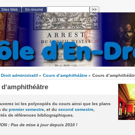
Sites Web
En résumé
Droit administratif
Cours d’amphithéâtre
Cours d’amphithéâtr
>
>
 d’amphithéâtre
uverez ici les polycopiés du cours ainsi que les plans
s du
premier semestre
, et du
second semestre
,
tés de références bibliographiques.
N : Pas de mise à jour depuis 2010 !