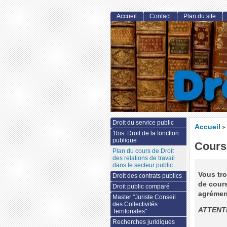
Accueil
Contact
Plan du site
Droit du service public
Accueil
>
1bis. Droit de la fonction
publique
Cours
Plan du cours de Droit
des relations de travail
dans le secteur public
Vous tro
Droit des contrats publics
de cour
Droit public comparé
agrémen
Master "Juriste Conseil
des Collectivités
ATTENTIO
Territoriales"
Recherches juridiques