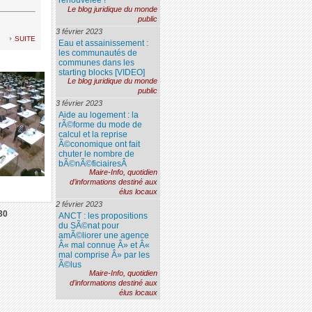
renouvelée !
Le blog juridique du monde
public
3 février 2023
suite
Eau et assainissement :
les communautés de
communes dans les
starting blocks [VIDEO]
Le blog juridique du monde
public
3 février 2023
Aide au logement : la
rÃ©forme du mode de
calcul et la reprise
Ã©conomique ont fait
chuter le nombre de
bÃ©nÃ©ficiairesÂ
Maire-Info, quotidien
d’informations destiné aux
élus locaux
2 février 2023
30
ANCT : les propositions
du SÃ©nat pour
amÃ©liorer une agence
Â« mal connue Â» et Â«
mal comprise Â» par les
Ã©lus
Maire-Info, quotidien
d’informations destiné aux
élus locaux