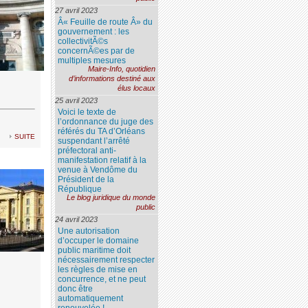
27 avril 2023
Â« Feuille de route Â» du
gouvernement : les
collectivitÃ©s
concernÃ©es par de
multiples mesures
Maire-Info, quotidien
d’informations destiné aux
élus locaux
25 avril 2023
Voici le texte de
l’ordonnance du juge des
référés du TA d’Orléans
suite
suspendant l’arrêté
préfectoral anti-
manifestation relatif à la
venue à Vendôme du
Président de la
République
Le blog juridique du monde
public
24 avril 2023
Une autorisation
d’occuper le domaine
public maritime doit
nécessairement respecter
les règles de mise en
concurrence, et ne peut
donc être
automatiquement