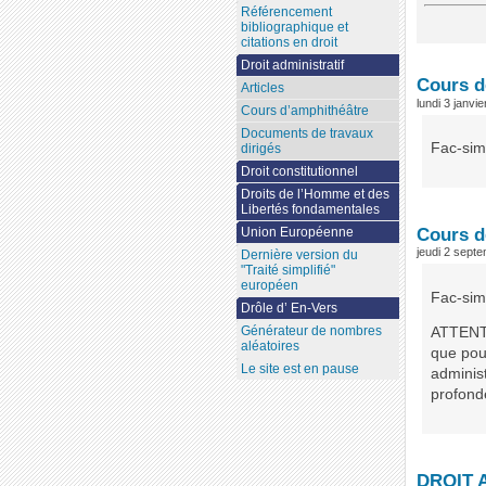
Référencement
bibliographique et
citations en droit
Droit administratif
Cours d
Articles
lundi 3 janvi
Cours d’amphithéâtre
Documents de travaux
Fac-sim
dirigés
Droit constitutionnel
Droits de l’Homme et des
Libertés fondamentales
Cours de
Union Européenne
jeudi 2 sept
Dernière version du
"Traité simplifié"
européen
Fac-sim
Drôle d’ En-Vers
Générateur de nombres
ATTENTIO
aléatoires
que pour
Le site est en pause
administ
profond
DROIT A