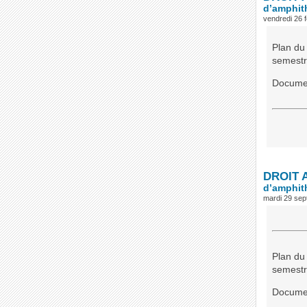
d’amphit
vendredi 26 f
Plan du
semest
Documen
DROIT A
d’amphit
mardi 29 se
Plan du
semest
Documen