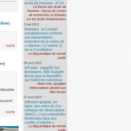
droits de l'homme - N°24
La Revue des droits de
l’homme - Revue du Centre
de recherches et d’études
sur les droits fondamentaux
âtre)
3 mai 2023
Retraites : le Conseil
constitutionnel confirme
son interprétation
restrictive de la notion de
suite
« réforme » à l’article 11
de la Constitution
Le blog juridique du monde
public
28 avril 2023
re)
HÃ´pital : malgrÃ© les
fermetures, Ãâ€°lisabeth
Borne joue la fermetÃ©
sur l'intÃ©rim mÃ©dical
Maire-Info, quotidien
d’informations destiné aux
ilisable
élus locaux
27 avril 2023
souvent
Diffusion gratuite, en
ligne, des actes du 21e
colloque de Observatoire
suite
SMACL « Les collectivités
territoriales face aux
conflits d’intérêts »
Le blog juridique du monde
public