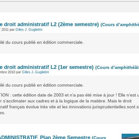
e droit administratif L2 (2ème semestre)
(Cours d’amphithé
er 2011
par
Gilles J. Guglielmi
ilé du cours publié en édition commerciale.
 droit administratif L2 (1er semestre)
(Cours d’amphithéât
embre 2010
par
Gilles J. Guglielmi
ilé du cours publié en édition commerciale.
N : cette édition date de 2003 et n’a pas été mise à jour ! Elle n’est ut
 s’acclimater aux cadres et à la logique de la matière. Mais le droit
ratif français évolue très vite et les innovations jurisprudentielles sont 
es.
DMINISTRATIF, Plan 2ème Semestre
(Cours