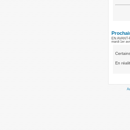
Prochai
EN AVANT
mardi 1er avr
Certain
En réali
A