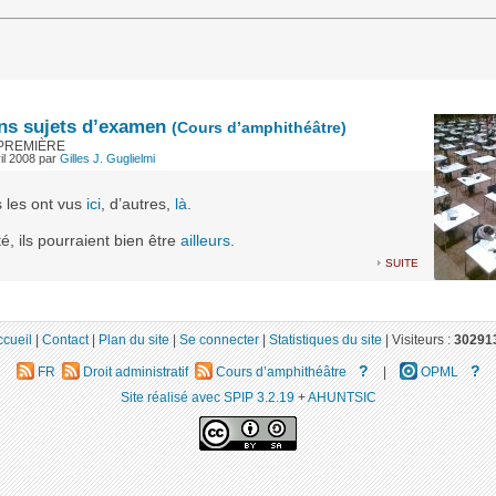
ns sujets d’examen
(Cours d’amphithéâtre)
-PREMIÈRE
il 2008
par
Gilles J. Guglielmi
s les ont vus
ici
, d’autres,
là
.
té, ils pourraient bien être
ailleurs
.
suite
ccueil
|
Contact
|
Plan du site
|
Se connecter
|
Statistiques du site
|
Visiteurs :
30291
?
?
FR
Droit administratif
Cours d’amphithéâtre
|
OPML
Site réalisé avec SPIP 3.2.19
+
AHUNTSIC