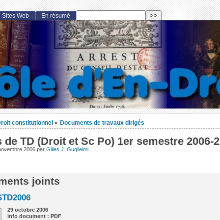
Sites Web
En résumé
roit constitutionnel
Documents de travaux dirigés
>
 de TD (Droit et Sc Po) 1er semestre 2006-
 novembre 2006
par
Gilles J. Guglielmi
ents joints
STD2006
29 octobre 2006
info document : PDF