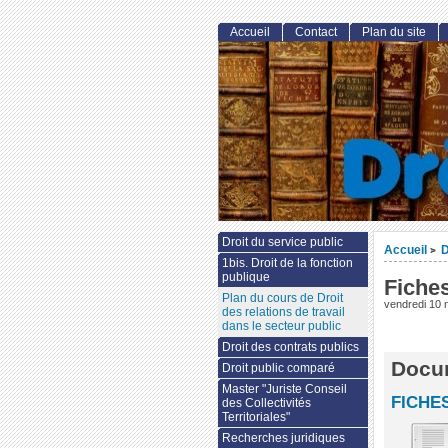
Accueil
Contact
Plan du site
Droit du service public
Accueil
D
>
1bis. Droit de la fonction
publique
Fiches
Plan du cours de Droit
vendredi 10
des relations de travail
dans le secteur public
Droit des contrats publics
Docum
Droit public comparé
Master "Juriste Conseil
FICHE
des Collectivités
Territoriales"
Recherches juridiques