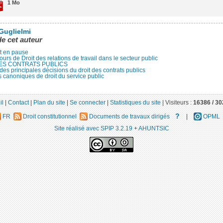
1 Mo
 Guglielmi
de cet auteur
st en pause
ours de Droit des relations de travail dans le secteur public
ES CONTRATS PUBLICS
des principales décisions du droit des contrats publics
 canoniques de droit du service public
il
|
Contact
|
Plan du site
|
Se connecter
|
Statistiques du site
|
Visiteurs :
16386 /
30
?
FR
Droit constitutionnel
Documents de travaux dirigés
|
OPML
Site réalisé avec SPIP 3.2.19
+
AHUNTSIC