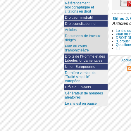
Référencement
bibliographique et
citations en droit
Droit administratif
Gilles J.
Articles 
Droit constitutionnel
Articles
Le site e
Plan du c
Documents de travaux
DROIT D
dirigés
"Corpus" 
Questions
Plan du cours
[...]
d’amphithéâtre
Droits de l’Homme et des
Accue
Libertés fondamentales
Union Européenne
Dernière version du
"Traité simplifié"
européen
Drôle d’ En-Vers
Générateur de nombres
aléatoires
Le site est en pause