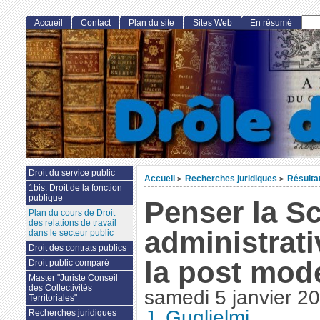
Accueil
Contact
Plan du site
Sites Web
En résumé
Droit du service public
Accueil
Recherches juridiques
Résulta
>
>
1bis. Droit de la fonction
publique
Penser la S
Plan du cours de Droit
des relations de travail
administrat
dans le secteur public
Droit des contrats publics
la post mod
Droit public comparé
Master "Juriste Conseil
des Collectivités
samedi 5 janvier 2
Territoriales"
J. Guglielmi
Recherches juridiques