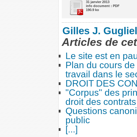
31 janvier 2013
info document : PDF
190.9 ko
Gilles J. Guglie
Articles de ce
Le site est en pa
Plan du cours de 
travail dans le se
DROIT DES CO
"Corpus" des prin
droit des contrats
Questions canoni
public
[...]