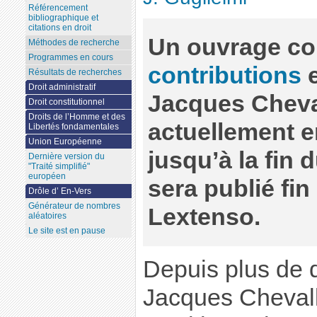
Référencement
bibliographique et
citations en droit
Un ouvrage col
Méthodes de recherche
Programmes en cours
contributions
e
Résultats de recherches
Droit administratif
Jacques Cheval
Droit constitutionnel
Droits de l’Homme et des
actuellement e
Libertés fondamentales
Union Européenne
jusqu’à la fin d
Dernière version du
"Traité simplifié"
européen
sera publié fin
Drôle d’ En-Vers
Générateur de nombres
Lextenso.
aléatoires
Le site est en pause
Depuis plus de 
Jacques Chevall