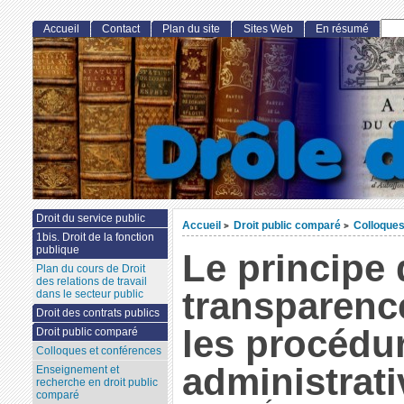
Accueil
Contact
Plan du site
Sites Web
En résumé
Droit du service public
Accueil
Droit public comparé
Colloques
>
>
1bis. Droit de la fonction
publique
Le principe 
Plan du cours de Droit
des relations de travail
transparenc
dans le secteur public
Droit des contrats publics
les procédu
Droit public comparé
Colloques et conférences
administrati
Enseignement et
recherche en droit public
comparé