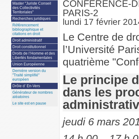
CONFÉRENCE-D
Master "Juriste Conseil
des Collectivités
PARIS-2
Territoriales"
Recherches juridiques
lundi 17 février 201
Référencement
bibliographique et
Le Centre de dr
citations en droit
Droit administratif
l’Université Par
Droit constitutionnel
Droits de l’Homme et des
Libertés fondamentales
quatrième "Conf
Union Européenne
Dernière version du
"Traité simplifié"
Le principe 
européen
Drôle d’ En-Vers
dans les pro
Générateur de nombres
aléatoires
administrati
Le site est en pause
jeudi 6 mars 20
14 h 00 – 17 h 