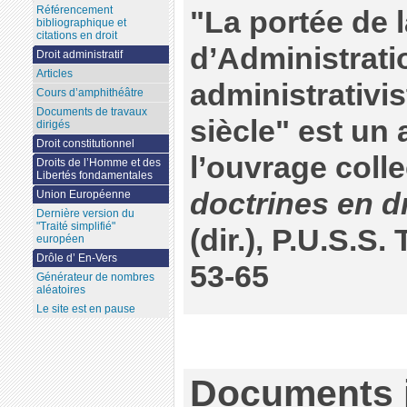
Référencement
"La portée de 
bibliographique et
citations en droit
d’Administrati
Droit administratif
Articles
administrativi
Cours d’amphithéâtre
Documents de travaux
siècle" est un 
dirigés
Droit constitutionnel
l’ouvrage colle
Droits de l’Homme et des
Libertés fondamentales
doctrines en dr
Union Européenne
Dernière version du
"Traité simplifié"
(dir.), P.U.S.S.
européen
Drôle d’ En-Vers
53-65
Générateur de nombres
aléatoires
Le site est en pause
Documents j