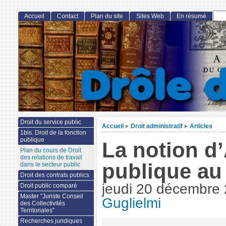
Accueil
Contact
Plan du site
Sites Web
En résumé
Droit du service public
Accueil
Droit administratif
Articles
>
>
1bis. Droit de la fonction
publique
La notion d
Plan du cours de Droit
des relations de travail
publique au 
dans le secteur public
Droit des contrats publics
jeudi 20 décembre
Droit public comparé
Master "Juriste Conseil
Guglielmi
des Collectivités
Territoriales"
Recherches juridiques