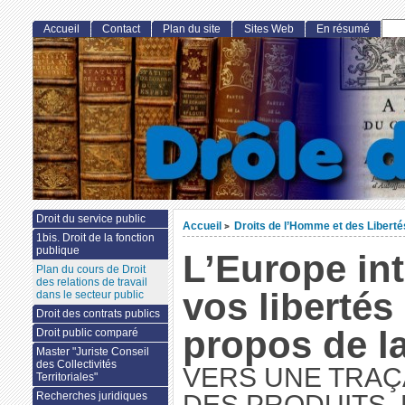
Accueil
Contact
Plan du site
Sites Web
En résumé
Droit du service public
Accueil
Droits de l’Homme et des Libert
>
1bis. Droit de la fonction
publique
L’Europe in
Plan du cours de Droit
des relations de travail
vos libertés
dans le secteur public
Droit des contrats publics
propos de l
Droit public comparé
Master "Juriste Conseil
des Collectivités
VERS UNE TRAÇ
Territoriales"
Recherches juridiques
DES PRODUITS,