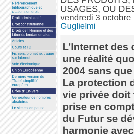
Référencement
USAGES, OU DE
bibliographique et
citations en droit
vendredi 3 octobre
Droit administratif
Guglielmi
Droit constitutionnel
Droits de l’Homme et des
Libertés fondamentales
Articles
L’Internet des
Cours et TD
Fichiers, biométrie, traque
une réalité qu
sur Internet
Vote électronique
2004 sans que 
Union Européenne
Dernière version du
La protection d
"Traité simplifié"
européen
vie privée doit 
Drôle d’ En-Vers
Générateur de nombres
aléatoires
prise en compte
Le site est en pause
du Futur se d
harmonie avec 