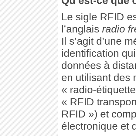
Qu’est-ce que c
Le sigle RFID es
l’anglais
radio f
Il s’agit d’une 
identification q
données à dista
en utilisant de
« radio-étiquett
« RFID transpon
RFID ») et com
électronique et 