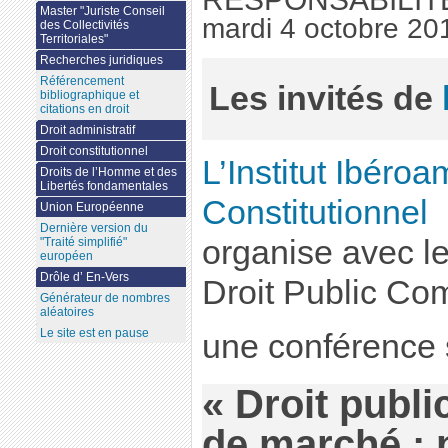
Master "Juriste Conseil
mardi 4 octobre 20
des Collectivités
Territoriales"
Recherches juridiques
Référencement
Les invités de
bibliographique et
citations en droit
Droit administratif
Droit constitutionnel
L’Institut Ibéroa
Droits de l’Homme et des
Libertés fondamentales
Constitutionnel
Union Européenne
Dernière version du
organise avec l
"Traité simplifié"
européen
Drôle d’ En-Vers
Droit Public Co
Générateur de nombres
aléatoires
Le site est en pause
une conférence 
« Droit public
de marché : 