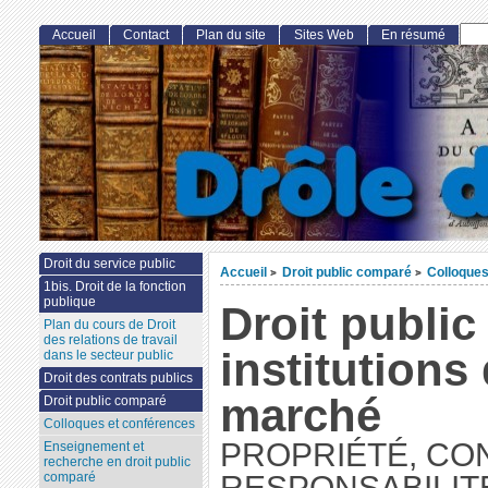
Accueil
Contact
Plan du site
Sites Web
En résumé
Droit du service public
Accueil
Droit public comparé
Colloques
>
>
1bis. Droit de la fonction
publique
Droit public
Plan du cours de Droit
des relations de travail
institutions
dans le secteur public
Droit des contrats publics
marché
Droit public comparé
Colloques et conférences
PROPRIÉTÉ, CO
Enseignement et
recherche en droit public
comparé
RESPONSABILIT