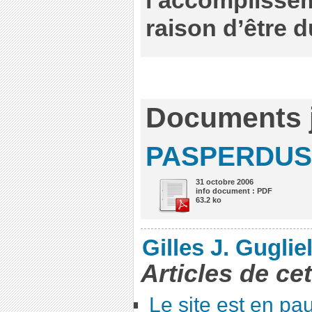
l’accomplissem
raison d’être d
Documents j
PASPERDUS
31 octobre 2006
info document : PDF
63.2 ko
Gilles J. Guglie
Articles de ce
Le site est en pa