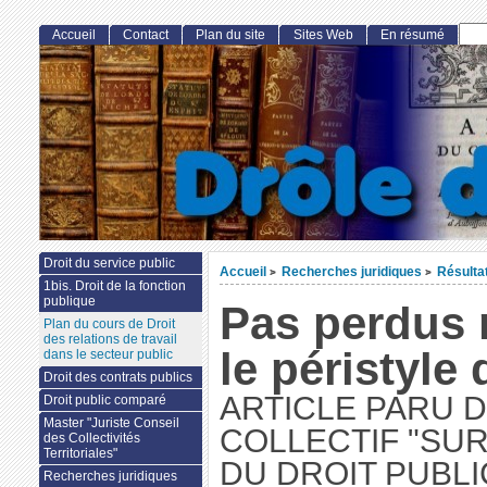
Accueil
Contact
Plan du site
Sites Web
En résumé
Droit du service public
Accueil
Recherches juridiques
Résulta
>
>
1bis. Droit de la fonction
publique
Pas perdus 
Plan du cours de Droit
des relations de travail
le péristyle 
dans le secteur public
Droit des contrats publics
ARTICLE PARU 
Droit public comparé
Master "Juriste Conseil
COLLECTIF "SU
des Collectivités
Territoriales"
DU DROIT PUBLI
Recherches juridiques