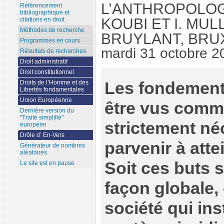
L’ANTHROPOLOGI
Référencement
bibliographique et
KOUBI ET I. MUL
citations en droit
Méthodes de recherche
BRUYLANT, BRUX
Programmes en cours
mardi 31 octobre 2
Résultats de recherches
Droit administratif
Droit constitutionnel
Les fondement
Droits de l’Homme et des
Libertés fondamentales
Union Européenne
être vus comm
Dernière version du
"Traité simplifié"
strictement né
européen
Drôle d’ En-Vers
parvenir à atte
Générateur de nombres
aléatoires
Soit ces buts 
Le site est en pause
façon globale,
société qui ins