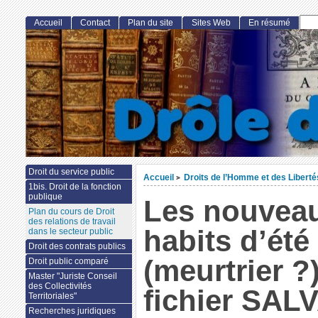
Accueil
Contact
Plan du site
Sites Web
En résumé
Droit du service public
Accueil
Droits de l’Homme et des Libert
>
1bis. Droit de la fonction
publique
Les nouvea
Plan du cours de Droit
des relations de travail
habits d’été
dans le secteur public
Droit des contrats publics
(meurtrier ?
Droit public comparé
Master "Juriste Conseil
des Collectivités
fichier SAL
Territoriales"
Recherches juridiques