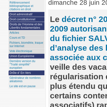
dimanche 28 juin 2
Référencement
bibliographique et
citations en droit
Droit administratif
Le
décret n° 2
Droit constitutionnel
Droits de l’Homme et des
2009 autorisan
Libertés fondamentales
Articles
du fichier SA
Cours et TD
Fichiers, biométrie, traque
d’analyse des l
sur Internet
Vote électronique
associée aux c
Union Européenne
Dernière version du
veille des vaca
"Traité simplifié"
européen
Drôle d’ En-Vers
régularisation 
Générateur de nombres
aléatoires
plus étendu qu
Le site est en pause
certains conte
associatifs) ra