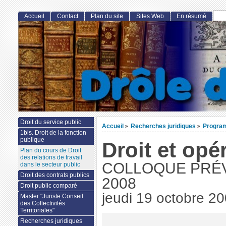
Accueil
Contact
Plan du site
Sites Web
En résumé
Droit du service public
Accueil
Recherches juridiques
Progra
>
>
1bis. Droit de la fonction
publique
Droit et opé
Plan du cours de Droit
des relations de travail
COLLOQUE PRÉV
dans le secteur public
Droit des contrats publics
2008
Droit public comparé
jeudi 19 octobre 2
Master "Juriste Conseil
des Collectivités
Territoriales"
Recherches juridiques