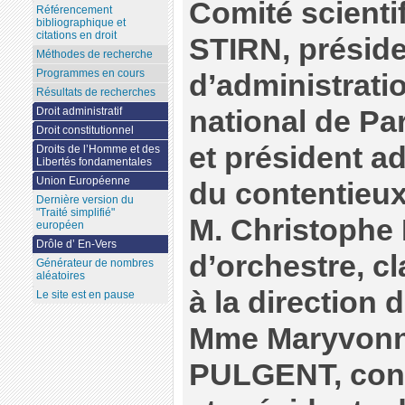
Comité scienti
Référencement
bibliographique et
citations en droit
STIRN, préside
Méthodes de recherche
Programmes en cours
d’administrati
Résultats de recherches
national de Par
Droit administratif
Droit constitutionnel
et président ad
Droits de l’Homme et des
Libertés fondamentales
Union Européenne
du contentieux
Dernière version du
"Traité simplifié"
M. Christophe
européen
Drôle d’ En-Vers
d’orchestre, cl
Générateur de nombres
aléatoires
à la direction 
Le site est en pause
Mme Maryvonn
PULGENT, conse