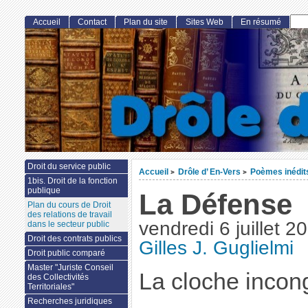
Accueil
Contact
Plan du site
Sites Web
En résumé
Droit du service public
Accueil
Drôle d’ En-Vers
Poèmes inédit
>
>
1bis. Droit de la fonction
publique
La Défense
Plan du cours de Droit
des relations de travail
vendredi 6 juillet 2
dans le secteur public
Droit des contrats publics
Gilles J. Guglielmi
Droit public comparé
Master "Juriste Conseil
La cloche incon
des Collectivités
Territoriales"
Recherches juridiques