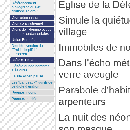
Eglise de la Dé
Référencement
bibliographique et
citations en droit
Simule la quiét
Droit administratif
Droit constitutionnel
village
Droits de l’Homme et des
Libertés fondamentales
Union Européenne
Immobiles de no
Dernière version du
"Traité simplifié"
européen
Dans l’écho mét
Drôle d’ En-Vers
Générateur de nombres
aléatoires
verre aveugle
Le site est en pause
Les "bandeaux" fugitifs de
ce drôle d’endroit
Parabole d’habi
Poèmes inédits
arpenteurs
Poèmes publiés
La nuit des néon
son masque