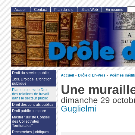
Accueil
Contact
Plan du site
Sites Web
En résumé
Droit du service public
Accueil
Drôle d’ En-Vers
Poèmes inédit
>
>
1bis. Droit de la fonction
publique
Une muraill
Plan du cours de Droit
des relations de travail
dimanche 29 octob
dans le secteur public
Droit des contrats publics
Guglielmi
Droit public comparé
Master "Juriste Conseil
des Collectivités
Territoriales"
Recherches juridiques