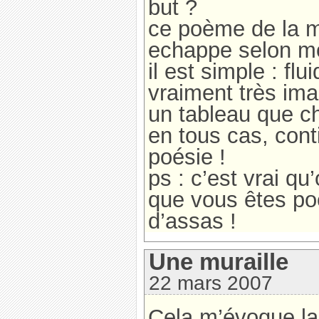
but ?
ce poème de la m
echappe selon moi
il est simple : flu
vraiment très imag
un tableau que c
en tous cas, conti
poésie !
ps : c’est vrai qu
que vous êtes poè
d’assas !
Une muraille
22 mars 2007
Cela m’évoque l