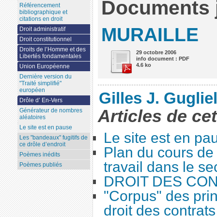
Documents j
Référencement
bibliographique et
citations en droit
MURAILLE
Droit administratif
Droit constitutionnel
Droits de l’Homme et des
29 octobre 2006
Libertés fondamentales
info document : PDF
4.6 ko
Union Européenne
Dernière version du
"Traité simplifié"
européen
Gilles J. Guglie
Drôle d’ En-Vers
Articles de ce
Générateur de nombres
aléatoires
Le site est en pause
Le site est en pa
Les "bandeaux" fugitifs de
ce drôle d’endroit
Plan du cours de 
Poèmes inédits
travail dans le se
Poèmes publiés
DROIT DES CO
"Corpus" des prin
droit des contrats