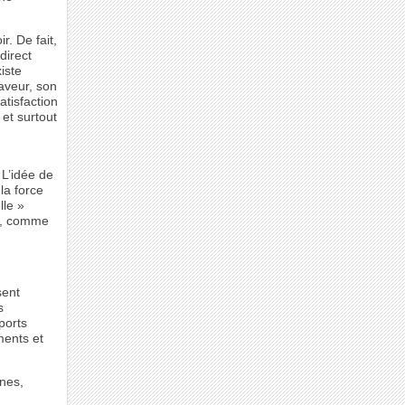
r. De fait,
direct
iste
faveur, son
atisfaction
 et surtout
 L’idée de
la force
lle »
té, comme
sent
s
ports
ments et
ines,