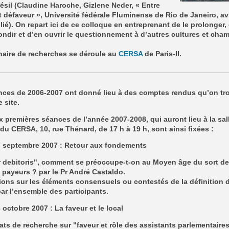
résil (Claudine Haroche, Gizlene Neder, « Entre
t défaveur », Université fédérale Fluminense de Rio de Janeiro, avr
ié). On repart ici de ce colloque en entreprenant de le prolonger,
ondir et d’en ouvrir le questionnement à d’autres cultures et cha
naire de recherches se déroule au
CERSA
de Paris-II.
nces de 2006-2007 ont donné lieu à des comptes rendus qu’on tr
 site.
 premières séances de l’année 2007-2008, qui auront lieu à la sal
du CERSA, 10, rue Thénard, de 17 h à 19 h, sont ainsi fixées :
7 septembre 2007
: Retour aux fondements
 debitoris", comment se préoccupe-t-on au Moyen âge du sort d
payeurs ? par le Pr André Castaldo.
ons sur les éléments consensuels ou contestés de la définition d
par l’ensemble des participants.
3 octobre 2007
: La faveur et le local
ts de recherche sur "faveur et rôle des assistants parlementaires