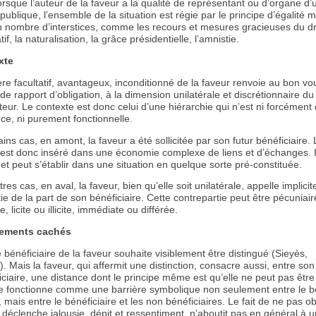
 lorsque l’auteur de la faveur a la qualité de représentant ou d’organe d’
ublique, l’ensemble de la situation est régie par le principe d’égalité m
n nombre d’interstices, comme les recours et mesures gracieuses du dr
if, la naturalisation, la grâce présidentielle, l’amnistie.
xte
re facultatif, avantageux, inconditionné de la faveur renvoie au bon vou
de rapport d’obligation, à la dimension unilatérale et discrétionnaire du
eur. Le contexte est donc celui d’une hiérarchie qui n’est ni forcément
ce, ni purement fonctionnelle.
ins cas, en amont, la faveur a été sollicitée par son futur bénéficiaire.
 est donc inséré dans une économie complexe de liens et d’échanges. I
 et peut s’établir dans une situation en quelque sorte pré-constituée.
res cas, en aval, la faveur, bien qu’elle soit unilatérale, appelle implic
ie de la part de son bénéficiaire. Cette contrepartie peut être pécuniai
, licite ou illicite, immédiate ou différée.
ements cachés
e bénéficiaire de la faveur souhaite visiblement être distingué (Sieyès,
 Mais la faveur, qui affermit une distinction, consacre aussi, entre son
ciaire, une distance dont le principe même est qu’elle ne peut pas êtr
le fonctionne comme une barrière symbolique non seulement entre le bé
r, mais entre le bénéficiaire et les non bénéficiaires. Le fait de ne pas o
il déclenche jalousie, dépit et ressentiment, n’aboutit pas en général à 