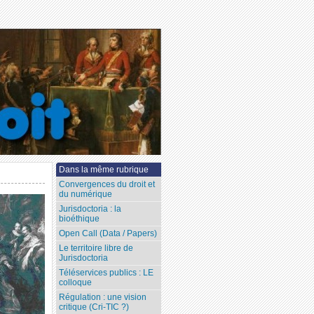
Dans la même rubrique
Convergences du droit et
du numérique
Jurisdoctoria : la
bioéthique
Open Call (Data / Papers)
Le territoire libre de
Jurisdoctoria
Téléservices publics : LE
colloque
Régulation : une vision
critique (Cri-TIC ?)