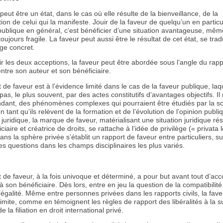
peut être un état, dans le cas où elle résulte de la bienveillance, de la
ion de celui qui la manifeste. Jouir de la faveur de quelqu’un en particu
publique en général, c’est bénéficier d’une situation avantageuse, même
ujours fragile. La faveur peut aussi être le résultat de cet état, se tra
ge concret.
r les deux acceptions, la faveur peut être abordée sous l’angle du rapp
tre son auteur et son bénéficiaire.
 de faveur est à l’évidence limité dans le cas de la faveur publique, laq
 pas, le plus souvent, par des actes constitutifs d’avantages objectifs. Il
ndant, des phénomènes complexes qui pourraient être étudiés par la s
en tant qu’ils relèvent de la formation et de l’évolution de l’opinion publ
 juridique, la marque de faveur, matérialisant une situation juridique ré
ciaire et créatrice de droits, se rattache à l’idée de privilège (« privata l
ns la sphère privée s’établit un rapport de faveur entre particuliers, s
es questions dans les champs disciplinaires les plus variés.
 de faveur, à la fois univoque et déterminé, a pour but avant tout d’ac
 son bénéficiaire. Dès lors, entre en jeu la question de la compatibilité
’égalité. Même entre personnes privées dans les rapports civils, la fave
imite, comme en témoignent les règles de rapport des libéralités à la s
e la filiation en droit international privé.