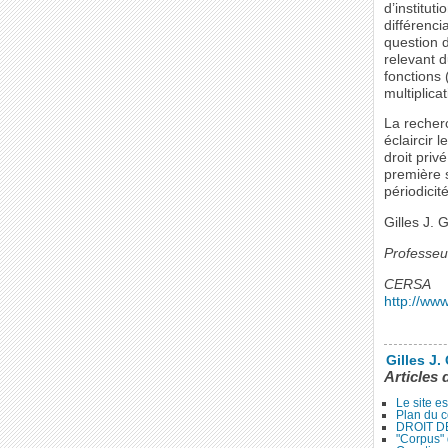
d’institu
différenci
question d
relevant d
fonctions 
multiplica
La recher
éclaircir 
droit priv
première s
périodicit
Gilles J.
Professeur
CERSA
http://ww
Gilles J.
Articles 
Le site e
Plan du c
DROIT D
"Corpus" 