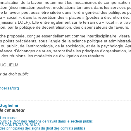
tionnalisation de la faveur, notamment les mécanismes de compensation 
ation (discrimination positive, modulations tarifaires dans les services pu
e la faveur peut aussi être située dans l’ordre général des politiques p
u « social », dans la répartition des « places » (postes à discrétion de
(missions LOLF). Elle entre également sur le terrain du « local », à trav
tion, par la politique de décentralisation, des dispensateurs de faveurs.
che proposée, conçue essentiellement comme interdisciplinaire, visera
les points précédents, sous l’angle de la science politique et administrati
é ou public, de l’anthropologie, de la sociologie, et de la psychologie. A
éance d’échanges de vues, seront fixés les principes d’organisation, l
é des réunions, les modalités de divulgation des résultats.
 GUGLIELMI
 de droit public
w.cersa/org
 Guglielmi
de cet auteur
st en pause
ours de Droit des relations de travail dans le secteur public
ES CONTRATS PUBLICS
des principales décisions du droit des contrats publics