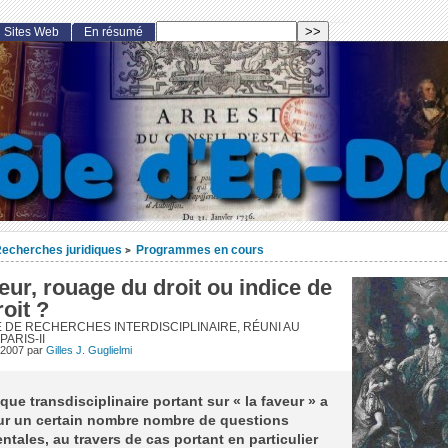
Sites Web
En résumé
echerches juridiques
Programmes en cours
>
eur, rouage du droit ou indice de
oit ?
 DE RECHERCHES INTERDISCIPLINAIRE, RÉUNI AU
PARIS-II
 2007
par
Gilles J. Guglielmi
que transdisciplinaire portant sur « la faveur » a
our un certain nombre nombre de questions
tales, au travers de cas portant en particulier