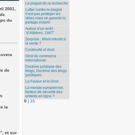
Le plagiat de la recherche
il 2001,
Lutter contre le plagiat
n’est pas protéger les
 de
idées mais en garantir le
mps du
partage éclairé
Autour d’un arrêt :
"d’Aillières, 1947".
Surprise : Word interdit à
la vente ?
Continuité et droit
ouvera
Droit du commerce
international
Doctrine juridique des
le de
blogs, Doctrine des blogs
juridiques
La Faveur et le Droit
La morale européenne,
facteur de sécurité des
es
enfants en ligne ?
0
|
15
e la
", et sur