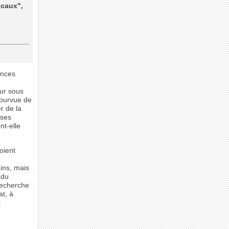
ocaux",
ences
eur sous
pourvue de
r de la
 ses
nt-elle
oient
ins, mais
 du
 recherche
at, à
t