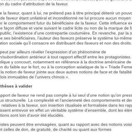
on du cadre d’attribution de la faveur.
e la faveur, quant à lui, ne prétend pas à titre principal détenir un pouvoi
 de faveur étant unilatéral et inconditionné ne lui procure aucun moyen 
er le comportement futur du bénéficiaire de la faveur. Cette influence ex
e façon diffuse et varie suivant le cadre licite ou non de la marque de 
public, l’existence d’une contrepartie coutumière. En revanche, par la s
de ses bénéficiaires, l’auteur des faveurs préserve le système lui-même
ication sociale qu’il consacre en distribuant des faveurs et non des droits.
 peut par ailleurs révéler l’expression d’un phénomène de
/subordination antérieur à tout rapport effectif entre les protagonistes.
blique y concourt, notamment en référence à la doctrine américaine de 
n du faible sur le fort, ou à la conception asiatique de la « Triade Feme
la notion de faveur jointe aux deux autres notions de face et de fatali
s lois immuables de l’univers chinois ».
thèses à valider
rapport de faveur ne rend pas compte à lui seul d’une notion qu’on pres
s structurelle. La complexité et l’ancienneté des comportements et de
relatives à la faveur, son insertion ritualisée et formalisée dans les rap
issent entrevoir en effet un véritable système d’ensemble, dont les élé
ctions sont loin d’avoir été élucidés.
istes peuvent être envisagées, quant au rapport avec des notions vois
 celles de don, de gratuité, de charité ou quant aux formes