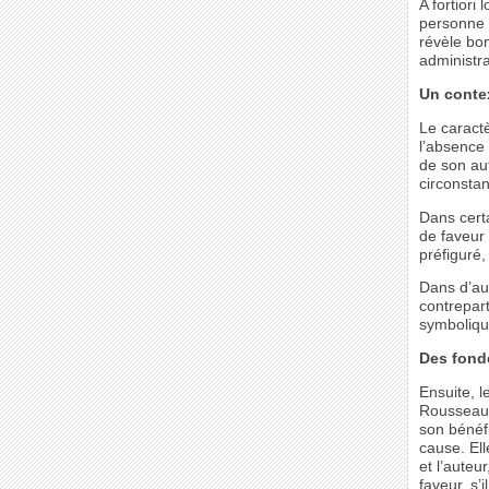
A fortiori
personne p
révèle bo
administrat
Un conte
Le caractè
l’absence 
de son aut
circonstan
Dans certa
de faveur
préfiguré,
Dans d’aut
contrepart
symbolique
Des fond
Ensuite, l
Rousseau).
son bénéfi
cause. El
et l’auteu
faveur, s’