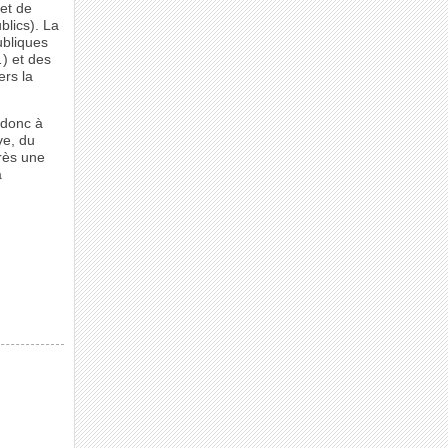
et de
blics). La
ubliques
…) et des
ers la
 donc à
ve, du
près une
a