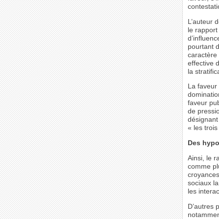
contestati
L’auteur d
le rapport
d’influenc
pourtant d
caractère 
effective 
la stratif
La faveur
domination
faveur pu
de pressio
désignant 
« les troi
Des hypo
Ainsi, le 
comme plu
croyances 
sociaux la
les intera
D’autres p
notamment