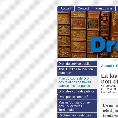
Accueil
Contact
Plan du site
Droit du service public
Accueil
R
>
1bis. Droit de la fonction
publique
La fav
Plan du cours de Droit
non-dr
des relations de travail
dans le secteur public
SÉMINAIRE
CERSA DE 
Droit des contrats publics
lundi 20 août
Droit public comparé
Master "Juriste Conseil
Un collo
des Collectivités
Territoriales"
mis à j
Recherches juridiques
fondamen