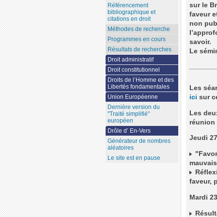
sur le B
Référencement
bibliographique et
faveur e
citations en droit
non publ
Méthodes de recherche
l’approf
Programmes en cours
savoir.
Résultats de recherches
Le sémi
Droit administratif
Droit constitutionnel
Droits de l’Homme et des
Libertés fondamentales
Les séa
ici
sur ce
Union Européenne
Dernière version du
Les deux
"Traité simplifié"
européen
réunion 
Drôle d’ En-Vers
Jeudi 2
Générateur de nombres
aléatoires
"Favor
Le site est en pause
mauvais 
Réflexi
faveur, 
Mardi 2
Résulta