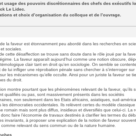
et usage des pouvoirs discrétionnaires des chefs des exécutifs l
ick Le Lidec.
tions et choix d’organisation du colloque et de l’ouvrage.
de la faveur est étonnamment peu abordé dans les recherches en sci
et sociales.
e cette désaffection se trouve sans doute dans le rôle joué par la fav
Régime. La faveur apparaît aujourd’hui comme une notion obscure, dé
stémologique clair tant en droit qu’en sociologie. On semble se contente
et de lui infliger une réprobation pénale sans chercher à s’interroger sur
sur les mécanismes qu’elle occulte. Ainsi pour un juriste la faveur se tie
es du droit.
ion montre pourtant que les phénomènes relevant de la faveur, qu’ils s
t qualifiés ou pas, sont massivement présents dans les sociétés
aines, non seulement dans les Etats africains, asiatiques, sud-américa
 les démocraties occidentales. Ils relèvent certes du modèle classique
me romain mais sont plus diffus, insidieux et diversifiés que celui-ci. La
 donc faire l’économie de travaux destinés à clarifier les termes du déb
 les invariants, à proposer une explication de la notion de faveur souven
 comme relevant du sens commun ou de la nature humaine.
oches