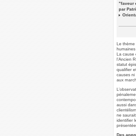
"faveur 
par Patr
Orienta
Le thème 
humaines 
La cause d
l’Ancien 
statut épi
qualifier 
causes ni 
aux march
L’observat
pénalemen
contempor
aussi dans
clientélis
ne saurait
identifier
présentée
Des appr