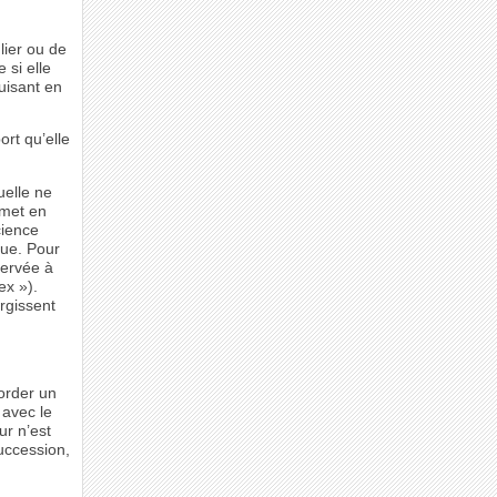
lier ou de
 si elle
duisant en
ort qu’elle
uelle ne
 met en
cience
ique. Pour
servée à
ex »).
urgissent
corder un
 avec le
ur n’est
uccession,