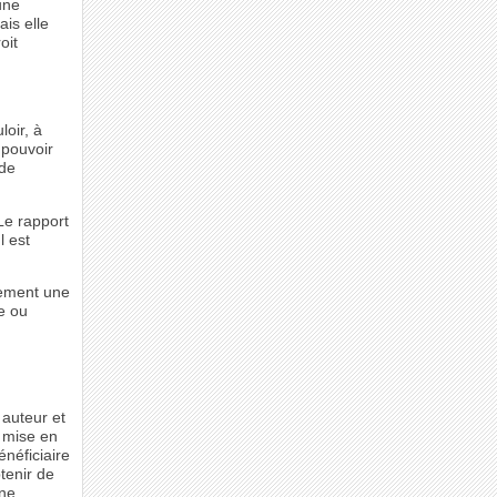
une
ais elle
oit
loir, à
 pouvoir
 de
 Le rapport
l est
itement une
re ou
 auteur et
e mise en
néficiaire
btenir de
une