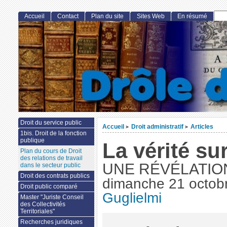
Accueil
Contact
Plan du site
Sites Web
En résumé
Droit du service public
Accueil
Droit administratif
Articles
>
>
1bis. Droit de la fonction
publique
La vérité sur
Plan du cours de Droit
des relations de travail
UNE RÉVÉLATIO
dans le secteur public
Droit des contrats publics
dimanche 21 octob
Droit public comparé
Guglielmi
Master "Juriste Conseil
des Collectivités
Territoriales"
Recherches juridiques