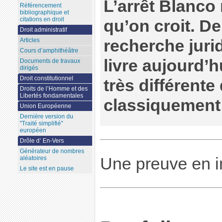
L’arrêt Blanco 
Référencement
bibliographique et
citations en droit
qu’on croit. De
Droit administratif
recherche juri
Articles
Cours d’amphithéâtre
livre aujourd’h
Documents de travaux
dirigés
Droit constitutionnel
très différente 
Droits de l’Homme et des
Libertés fondamentales
classiquement
Union Européenne
Dernière version du
"Traité simplifié"
européen
Drôle d’ En-Vers
Générateur de nombres
Une preuve en i
aléatoires
Le site est en pause