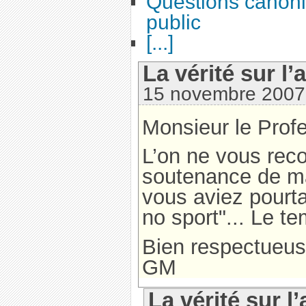
Questions canoni
public
[...]
La vérité sur l’
15 novembre 2007
Monsieur le Prof
L’on ne vous recon
soutenance de ma
vous aviez pourtan
no sport"... Le t
Bien respectueu
GM
La vérité sur l