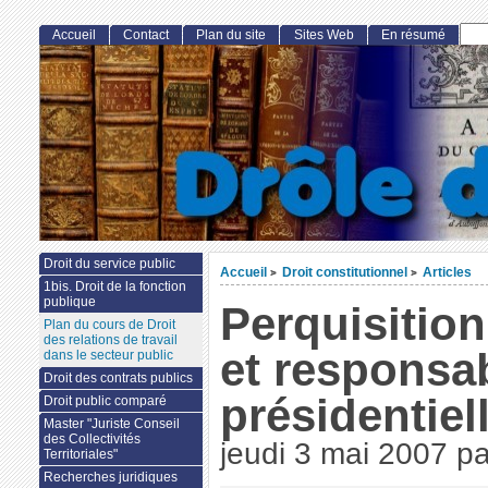
Accueil
Contact
Plan du site
Sites Web
En résumé
Droit du service public
Accueil
Droit constitutionnel
Articles
>
>
1bis. Droit de la fonction
publique
Perquisition
Plan du cours de Droit
des relations de travail
et responsab
dans le secteur public
Droit des contrats publics
présidentiel
Droit public comparé
Master "Juriste Conseil
des Collectivités
jeudi 3 mai 2007
p
Territoriales"
Recherches juridiques