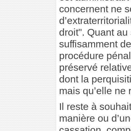
concernent ne so
d’extraterritoria
droit". Quant au 
suffisamment de
procédure pénale
préservé relati
dont la perquisit
mais qu’elle ne r
Il reste à souhai
manière ou d’un
cassation, compé