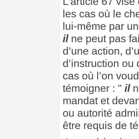
L’article 67 vise
les cas où le che
lui-même par une
il
ne peut pas fair
d’une action, d’
d’instruction ou 
cas où l’on voudr
témoigner : "
il
n
mandat et devant
ou autorité admin
être requis de t