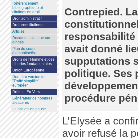
Référencement
bibliographique et
Contrepied. La
citations en droit
Droit administratif
constitutionnel
Droit constitutionnel
Articles
responsabilité 
Documents de travaux
dirigés
avait donné li
Plan du cours
d’amphithéâtre
supputations s
Droits de l’Homme et des
Libertés fondamentales
politique. Ses
Union Européenne
Dernière version du
"Traité simplifié"
développement
européen
Drôle d’ En-Vers
procédure pén
Générateur de nombres
aléatoires
Le site est en pause
L’Elysée a conf
avoir refusé la 