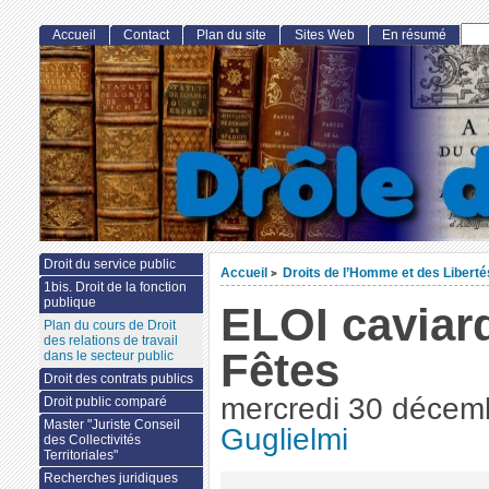
Accueil
Contact
Plan du site
Sites Web
En résumé
Droit du service public
Accueil
Droits de l’Homme et des Libert
>
1bis. Droit de la fonction
publique
ELOI caviar
Plan du cours de Droit
des relations de travail
Fêtes
dans le secteur public
Droit des contrats publics
mercredi 30 décem
Droit public comparé
Master "Juriste Conseil
Guglielmi
des Collectivités
Territoriales"
Recherches juridiques