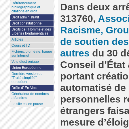
Référencement
Dans deux arrê
bibliographique et
citations en droit
313760,
Assoc
Droit administratif
Droit constitutionnel
Racisme, Group
Droits de l’Homme et des
Libertés fondamentales
de soutien des
Articles
Cours et TD
autres
du 30 d
Fichiers, biométrie, traque
sur Internet
Conseil d’État 
Vote électronique
Union Européenne
portant créati
Dernière version du
"Traité simplifié"
européen
automatisé de
Drôle d’ En-Vers
Générateur de nombres
personnelles r
aléatoires
Le site est en pause
étrangers faisa
mesure d’éloi