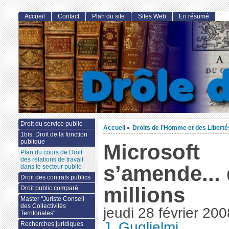
Accueil
Contact
Plan du site
Sites Web
En résumé
Droit du service public
Accueil
Droits de l’Homme et des Libert
>
1bis. Droit de la fonction
publique
Microsoft
Plan du cours de Droit
des relations de travail
s’amende...
dans le secteur public
Droit des contrats publics
millions
Droit public comparé
Master "Juriste Conseil
des Collectivités
jeudi 28 février 200
Territoriales"
J. Guglielmi
Recherches juridiques