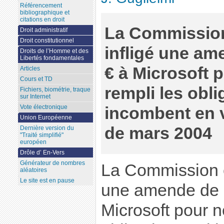
Référencement
bibliographique et
citations en droit
La Commissio
Droit administratif
Droit constitutionnel
infligé une am
Droits de l’Homme et des
Libertés fondamentales
€ à Microsoft 
Articles
Cours et TD
rempli les obli
Fichiers, biométrie, traque
sur Internet
Vote électronique
incombent en v
Union Européenne
de mars 2004
Dernière version du
"Traité simplifié"
européen
Drôle d’ En-Vers
Générateur de nombres
La Commission e
aléatoires
Le site est en pause
une amende de 8
Microsoft pour n