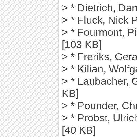
> * Dietrich, Da
> * Fluck, Nick 
> * Fourmont, Pi
[103 KB]
> * Freriks, Ger
> * Kilian, Wolf
> * Laubacher, 
KB]
> * Pounder, Ch
> * Probst, Ulri
[40 KB]