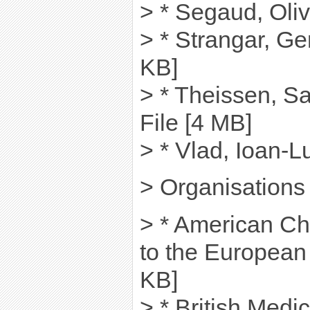
> * Segaud, Oliv
> * Strangar, Ge
KB]
> * Theissen, 
File [4 MB]
> * Vlad, Ioan-L
> Organisations
> * American C
to the European
KB]
> * British Medi