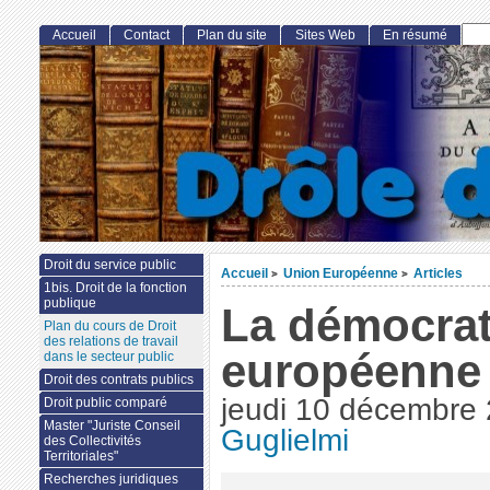
Accueil
Contact
Plan du site
Sites Web
En résumé
Droit du service public
Accueil
Union Européenne
Articles
>
>
1bis. Droit de la fonction
publique
La démocrat
Plan du cours de Droit
des relations de travail
européenne 
dans le secteur public
Droit des contrats publics
jeudi 10 décembre
Droit public comparé
Master "Juriste Conseil
Guglielmi
des Collectivités
Territoriales"
Recherches juridiques