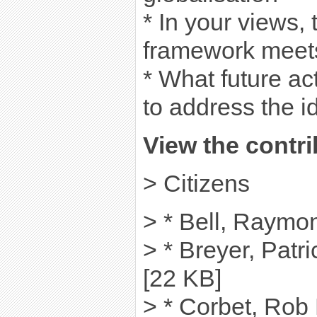
* In your views, 
framework meets
* What future a
to address the i
View the contri
> Citizens
> * Bell, Raymo
> * Breyer, Patr
[22 KB]
> * Corbet, Rob