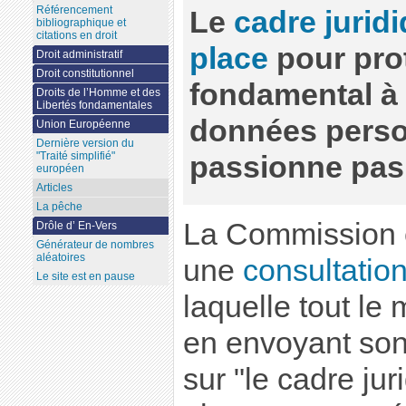
Référencement
Le
cadre jurid
bibliographique et
citations en droit
place
pour prot
Droit administratif
Droit constitutionnel
fondamental à 
Droits de l’Homme et des
Libertés fondamentales
données perso
Union Européenne
Dernière version du
"Traité simplifié"
passionne pas 
européen
Articles
La pêche
La Commission 
Drôle d’ En-Vers
Générateur de nombres
aléatoires
une
consultatio
Le site est en pause
laquelle tout le
en envoyant son 
sur "le cadre ju