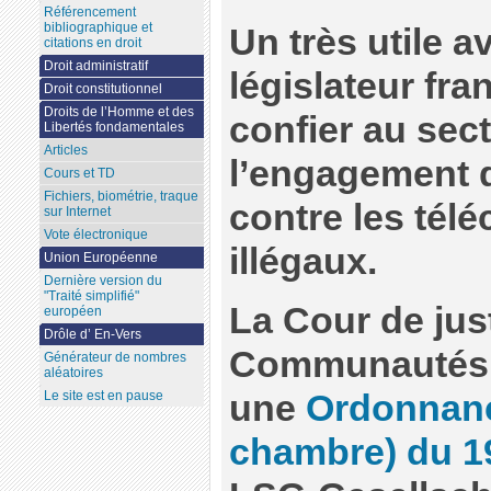
Référencement
bibliographique et
Un très utile a
citations en droit
Droit administratif
législateur fra
Droit constitutionnel
Droits de l’Homme et des
confier au sect
Libertés fondamentales
Articles
l’engagement 
Cours et TD
Fichiers, biométrie, traque
contre les tél
sur Internet
Vote électronique
illégaux.
Union Européenne
Dernière version du
"Traité simplifié"
La Cour de jus
européen
Drôle d’ En-Vers
Communautés 
Générateur de nombres
aléatoires
une
Ordonnanc
Le site est en pause
chambre) du 19