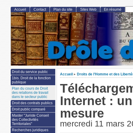
Accueil
Contact
Plan du site
Sites Web
En résumé
Droit du service public
Accueil
Droits de l’Homme et des Libert
>
1bis. Droit de la fonction
publique
Téléchargeme
Plan du cours de Droit
des relations de travail
Internet : un
dans le secteur public
Droit des contrats publics
mesure
Droit public comparé
Master "Juriste Conseil
des Collectivités
mercredi 11 mars 
Territoriales"
Recherches juridiques