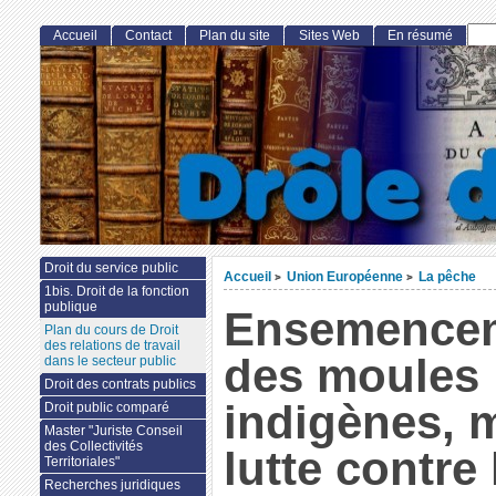
Accueil
Contact
Plan du site
Sites Web
En résumé
Droit du service public
Accueil
Union Européenne
La pêche
>
>
1bis. Droit de la fonction
publique
Ensemence
Plan du cours de Droit
des relations de travail
des moules
dans le secteur public
Droit des contrats publics
indigènes, 
Droit public comparé
Master "Juriste Conseil
des Collectivités
lutte contre 
Territoriales"
Recherches juridiques