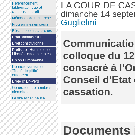
LA COUR DE CA
Référencement
bibliographique et
dimanche 14 sept
citations en droit
Méthodes de recherche
Guglielmi
Programmes en cours
Résultats de recherches
Droit administratif
Communication
Droit constitutionnel
Droits de l’Homme et des
colloque du 12
Libertés fondamentales
Union Européenne
consacré à l’O
Dernière version du
"Traité simplifié"
européen
Conseil d’Etat 
Drôle d’ En-Vers
Générateur de nombres
cassation.
aléatoires
Le site est en pause
Documents j