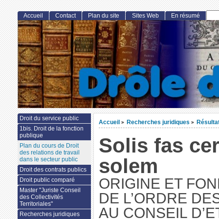
Accueil
Contact
Plan du site
Sites Web
En résumé
Droit du service public
Accueil
Recherches juridiques
Résulta
>
>
1bis. Droit de la fonction
publique
Solis fas ce
Plan du cours de Droit
des relations de travail
solem
dans le secteur public
Droit des contrats publics
ORIGINE ET FO
Droit public comparé
Master "Juriste Conseil
DE L’ORDRE DE
des Collectivités
Territoriales"
AU CONSEIL D’E
Recherches juridiques