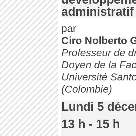
administrati
par
Ciro Nolbert
Professeur de dro
Doyen de la Facu
Université San
(Colombie)
Lundi 5 déc
13 h - 15 h