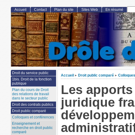
Accueil
Contact
Plan du site
Sites Web
En résumé
Droit du service public
Accueil
Droit public comparé
Colloques
>
>
1bis. Droit de la fonction
publique
Les apports
Plan du cours de Droit
des relations de travail
juridique fr
dans le secteur public
Droit des contrats publics
développeme
Droit public comparé
Colloques et conférences
administrat
Enseignement et
recherche en droit public
comparé