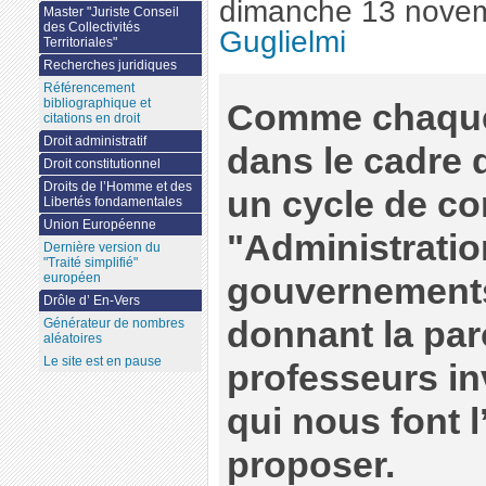
dimanche 13 nove
Master "Juriste Conseil
des Collectivités
Guglielmi
Territoriales"
Recherches juridiques
Référencement
bibliographique et
Comme chaque 
citations en droit
Droit administratif
dans le cadre 
Droit constitutionnel
Droits de l’Homme et des
un cycle de c
Libertés fondamentales
Union Européenne
"Administratio
Dernière version du
"Traité simplifié"
européen
gouvernement
Drôle d’ En-Vers
donnant la par
Générateur de nombres
aléatoires
Le site est en pause
professeurs inv
qui nous font l
proposer.