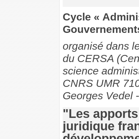
Cycle « Adminis
Gouvernement
organisé dans l
du CERSA (Cent
science administr
CNRS UMR 7106)
Georges Vedel -
"Les apport
juridique fra
développemen