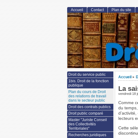
Accueil
Contact
Plan du site
Droit du service public
Accueil
D
>
1bis. Droit de la fonction
publique
La sa
Plan du cours de Droit
vendredi 18 j
des relations de travail
dans le secteur public
Comme ces
Droit des contrats publics
du temps, 
d’activité
Droit public comparé
lecteurs 
Master "Juriste Conseil
des Collectivités
Cette séle
Territoriales"
discontinu
Recherches juridiques