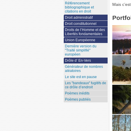
Référencement
Mais c’est
bibliographique et
citations en droit
Portfo
Droit administratif
Droit constitutionnel
Droits de l’Homme et des
Libertés fondamentales
Union Européenne
Dernière version du
"Traité simplifié"
européen
Drôle d’ En-Vers
Générateur de nombres
aléatoires
Le site est en pause
Les "bandeaux" fugitifs de
ce drôle d’endroit
Poèmes inédits
Poèmes publiés