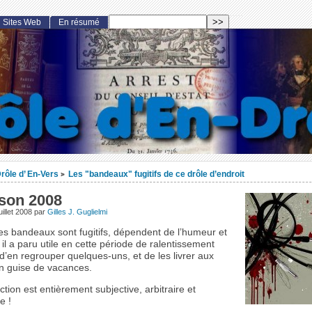
Sites Web
En résumé
rôle d’ En-Vers
Les "bandeaux" fugitifs de ce drôle d’endroit
>
ison 2008
uillet 2008
par
Gilles J. Guglielmi
 bandeaux sont fugitifs, dépendent de l’humeur et
il a paru utile en cette période de ralentissement
, d’en regrouper quelques-uns, et de les livrer aux
en guise de vacances.
ction est entièrement subjective, arbitraire et
e !