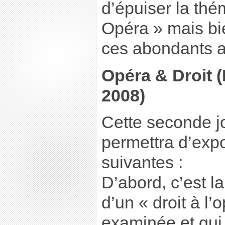
d’épuiser la thé
Opéra » mais bi
ces abondants a
Opéra & Droit (
2008)
Cette seconde j
permettra d’exp
suivantes :
D’abord, c’est l
d’un « droit à l’
examinée et qui 