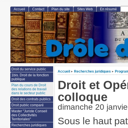
Accueil
Contact
Plan du site
Sites Web
En résumé
Droit du service public
Accueil
Recherches juridiques
Progra
>
>
1bis. Droit de la fonction
publique
Droit et Opé
Plan du cours de Droit
des relations de travail
colloque
dans le secteur public
Droit des contrats publics
dimanche 20 janvie
Droit public comparé
Master "Juriste Conseil
des Collectivités
Sous le haut pa
Territoriales"
Recherches juridiques