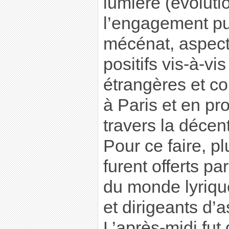
lumière (évoluti
l’engagement pub
mécénat, aspect
positifs vis-à-vi
étrangères et co
à Paris et en p
travers la décent
Pour ce faire, p
furent offerts p
du monde lyriqu
et dirigeants d’a
L’après-midi fut 