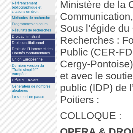
Ministère de la 
Référencement
bibliographique et
citations en droit
Communication,
Méthodes de recherche
Programmes en cours
Sous l’égide du
Résultats de recherches
Droit administratif
Recherches : F
Droit constitutionnel
Public (CER-FDP
Droits de l’Homme et des
Libertés fondamentales
Union Européenne
Cergy-Pontoise)
Dernière version du
"Traité simplifié"
et avec le soutien
européen
Drôle d’ En-Vers
public (IDP) de 
Générateur de nombres
aléatoires
Poitiers :
Le site est en pause
COLLOQUE :
OPERA & DRO