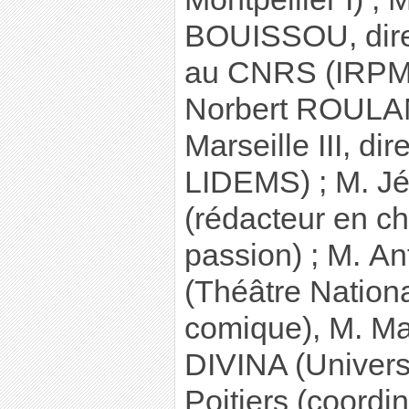
BOUISSOU, dire
au CNRS (IRPMF)
Norbert ROULAND
Marseille III, di
LIDEMS) ; M. 
(rédacteur en c
passion) ; M. A
(Théâtre Nationa
comique), M. M
DIVINA (Universi
Poitiers (coordi