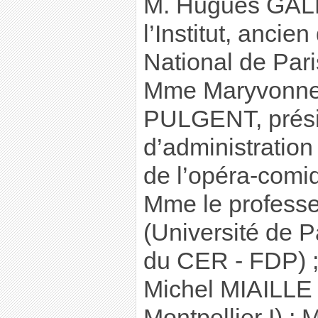
M. Hugues GAL
l’Institut, ancie
National de Paris
Mme Maryvonne
PULGENT, prési
d’administration
de l’opéra-comiq
Mme le profess
(Université de Pa
du CER - FDP) ;
Michel MIAILLE 
Montpellier I) ;