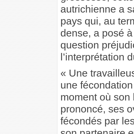
autrichienne a sa
pays qui, au te
dense, a posé à
question préjudi
l’interprétation 
« Une travailleu
une fécondatio
moment où son l
prononcé, ses ov
fécondés par le
son partenaire et