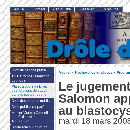
Accueil
Contact
Plan du site
Sites Web
En résumé
Droit du service public
Accueil
Recherches juridiques
Progra
>
>
1bis. Droit de la fonction
publique
Le jugement
Plan du cours de Droit
des relations de travail
Salomon ap
dans le secteur public
Droit des contrats publics
au blastocy
Droit public comparé
Master "Juriste Conseil
des Collectivités
mardi 18 mars 200
Territoriales"
Recherches juridiques