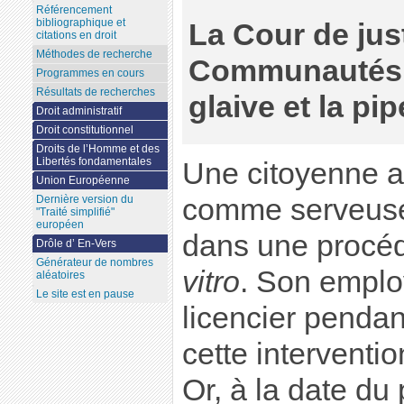
Référencement
bibliographique et
La Cour de jus
citations en droit
Méthodes de recherche
Communautés 
Programmes en cours
Résultats de recherches
glaive et la pip
Droit administratif
Droit constitutionnel
Droits de l’Homme et des
Libertés fondamentales
Une citoyenne a
Union Européenne
Dernière version du
comme serveuse
"Traité simplifié"
européen
dans une procé
Drôle d’ En-Vers
Générateur de nombres
vitro
. Son employ
aléatoires
Le site est en pause
licencier pendan
cette interventio
Or, à la date du