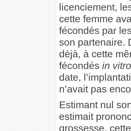
licenciement, le
cette femme ava
fécondés par le
son partenaire. D
déjà, à cette m
fécondés
in vitr
date, l’implantat
n’avait pas enco
Estimant nul son
estimait pronon
grossesse, cett