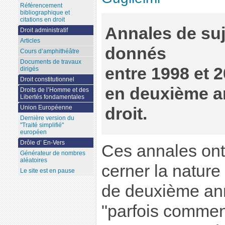
Référencement
bibliographique et
citations en droit
Annales de su
Droit administratif
Articles
donnés
Cours d’amphithéâtre
Documents de travaux
entre 1998 et 
dirigés
Droit constitutionnel
en deuxième a
Droits de l’Homme et des
Libertés fondamentales
Union Européenne
droit.
Dernière version du
"Traité simplifié"
européen
Drôle d’ En-Vers
Ces annales ont
Générateur de nombres
aléatoires
cerner la nature
Le site est en pause
de deuxième ann
"parfois comment