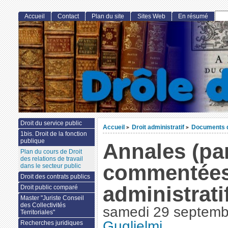
Accueil
Contact
Plan du site
Sites Web
En résumé
Droit du service public
Accueil
Droit administratif
Documents d
>
>
1bis. Droit de la fonction
publique
Annales (pa
Plan du cours de Droit
des relations de travail
commentées)
dans le secteur public
Droit des contrats publics
administrati
Droit public comparé
Master "Juriste Conseil
des Collectivités
samedi 29 septemb
Territoriales"
Guglielmi
Recherches juridiques